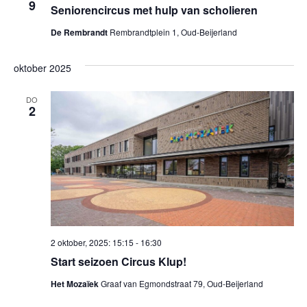
9
v
Seniorencircus met hulp van scholieren
i
e
De Rembrandt
Rembrandtplein 1, Oud-Beijerland
g
n
oktober 2025
a
n
DO
t
a
2
v
i
i
e
g
a
t
i
2 oktober, 2025: 15:15
-
16:30
Start seizoen Circus Klup!
e
Het Mozaïek
Graaf van Egmondstraat 79, Oud-Beijerland