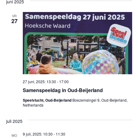
e
juni 2025
l
s
e
e
t
e
c
n
VR
27
t
r
e
e
e
m
r
g
e
e
e
a
n
n
d
v
a
t
t
u
e
w
27 juni, 2025: 13:30
-
17:00
m
.
e
Samenspeeldag in Oud-Beijerland
n
e
Speelvlucht, Oud-Beijerland
Boezemsingel 9, Oud-Beijerland,
n
Netherlands
r
a
g
juli 2025
v
a
9 juli, 2025: 10:30
-
11:30
WO