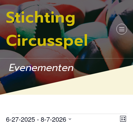
Stichting
Circusspel
Evenementen
6-27-2025
 - 
8-7-2026
Evenementen
E
W
L
S
i
v
e
j